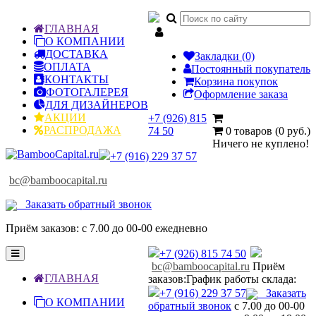

ГЛАВНАЯ
О КОМПАНИИ
ДОСТАВКА
Закладки (0)
ОПЛАТА
Постоянный покупатель
КОНТАКТЫ
Корзина покупок
ФОТОГАЛЕРЕЯ
Оформление заказа
ДЛЯ ДИЗАЙНЕРОВ
АКЦИИ
+7 (926) 815
РАСПРОДАЖА
74 50
0 товаров (0 руб.)
Ничего не куплено!
+7 (916) 229 37 57
bc@bamboocapital.ru
Заказать обратный звонок
Приём заказов: с 7.00 до 00-00 ежедневно
Toggle
+7 (926) 815 74 50
navigation
bc@bamboocapital.ru
Приём
ГЛАВНАЯ
заказов:
График работы склада:
+7 (916) 229 37 57
Заказать
О КОМПАНИИ
обратный звонок
с 7.00 до 00-00