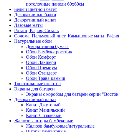
потолочные панели 60х60см
Белый цветной багет
Декоративные балки
Декоративный канат
Лазовые маты
Ротанг, Рафия, Сизаль
Солома, Пальмовый лист, Камышовые маты, Рафия
Натуральные обои
Декоративная бумага
Обои Бамбук-тростник
Обои Комфорт
Обои Лакшери
Обои Премиум
Обои Стандарт
Обои Трава-камыш
Тростниковые полотна
Экраны для батареи
Экраны с коробом для батареи серии "Восток"
Декоративный канат
Канат Джутовый
Канат Манильский
Канат Сизалевый
Жалюзи - шторы бамбуковые
Жалюзи бамбуковые/натуральные
Шторы бамбуковые