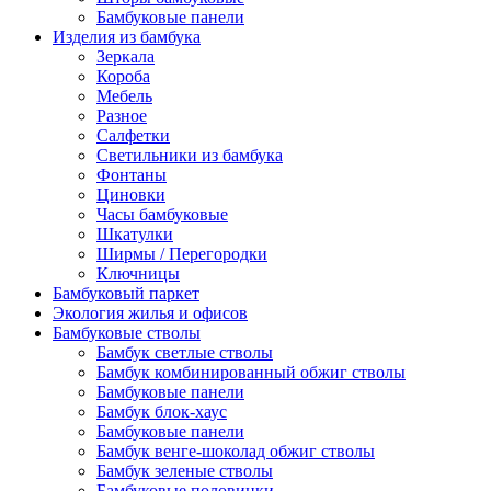
Бамбуковые панели
Изделия из бамбука
Зеркала
Короба
Мебель
Разное
Салфетки
Светильники из бамбука
Фонтаны
Циновки
Часы бамбуковые
Шкатулки
Ширмы / Перегородки
Ключницы
Бамбуковый паркет
Экология жилья и офисов
Бамбуковые стволы
Бамбук светлые стволы
Бамбук комбинированный обжиг стволы
Бамбуковые панели
Бамбук блок-хаус
Бамбуковые панели
Бамбук венге-шоколад обжиг стволы
Бамбук зеленые стволы
Бамбуковые половинки